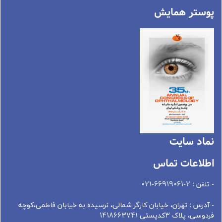
پوستر همایش
نماد سايت
اطلاعات تماس
- تلفن : 2-66919061-021
- آدرس : تهران، خيابان کارگر شمالی، نرسيده به خيابان فاطمی،کوچه
فردوسی، پلاک 3کدپستی 1418663741