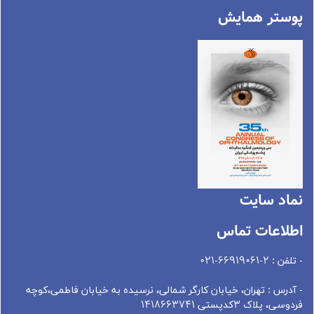
پوستر همایش
نماد سايت
اطلاعات تماس
- تلفن : 2-66919061-021
- آدرس : تهران، خيابان کارگر شمالی، نرسيده به خيابان فاطمی،کوچه
فردوسی، پلاک 3کدپستی 1418663741