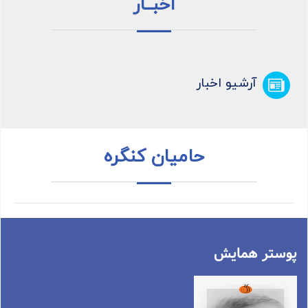
اخبــار
آرشیو اخبار
حامیان کنگره
پوستر همایش