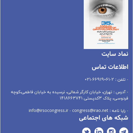
نماد سايت
اطلاعات تماس
- تلفن : 2-66919061-021
- آدرس : تهران، خيابان کارگر شمالی، نرسيده به خيابان فاطمی،کوچه
فردوسی، پلاک 3کدپستی 1418663741
- رایا نامه : info@irsocongress.ir - congress@irao.net
شبکه های اجتماعی