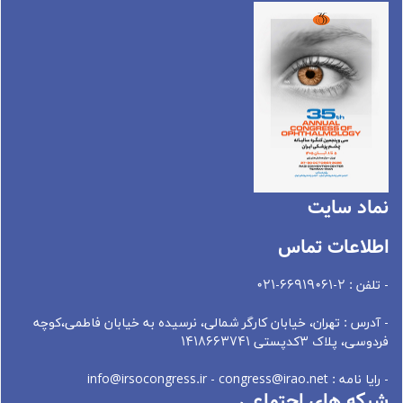
نماد سايت
اطلاعات تماس
- تلفن : 2-66919061-021
- آدرس : تهران، خيابان کارگر شمالی، نرسيده به خيابان فاطمی،کوچه
فردوسی، پلاک 3کدپستی 1418663741
- رایا نامه : info@irsocongress.ir - congress@irao.net
شبکه های اجتماعی