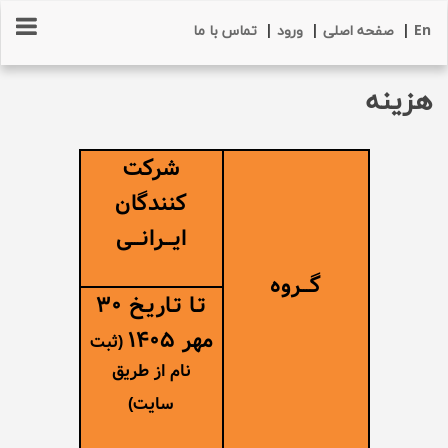
En
|
صفحه اصلی
|
ورود
|
تماس با ما
هزینه
شرکت
کنندگان
ایـــرانـــی
گـــروه
تـا تـاریـخ 30
مهر 1405
(ثبت
نام از طریق
سایت)