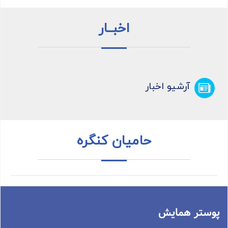
اخبــار
آرشیو اخبار
حامیان کنگره
پوستر همایش