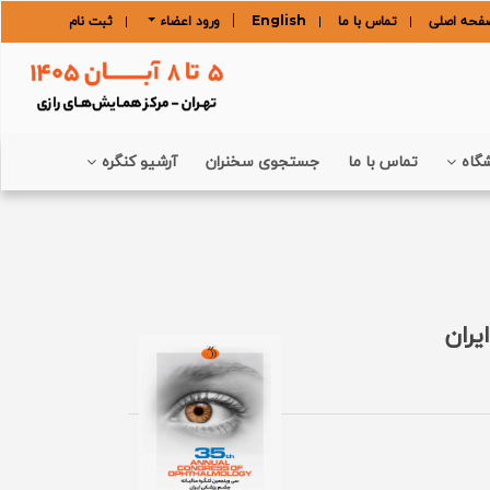
فحه اصلی
تماس با ما
English
ورود اعضاء
ثبت نام
گاه
تماس با ما
جستجوی سخنران
آرشیو کنگره
یران