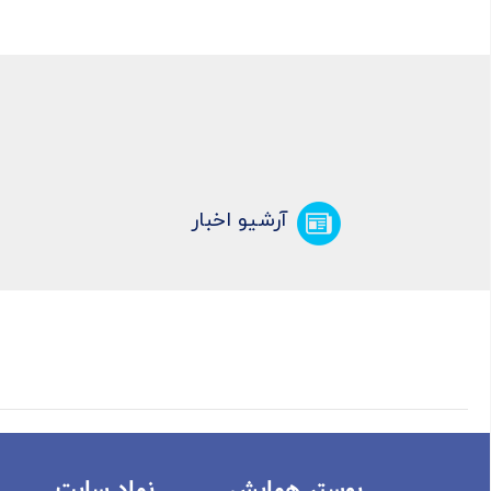
آرشیو اخبار
پوستر همایش
نماد سايت