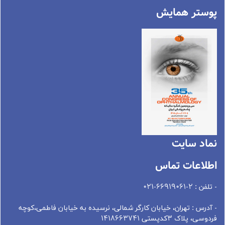
پوستر همایش
نماد سايت
اطلاعات تماس
- تلفن : 2-66919061-021
- آدرس : تهران، خيابان کارگر شمالی، نرسيده به خيابان فاطمی،کوچه
فردوسی، پلاک 3کدپستی 1418663741