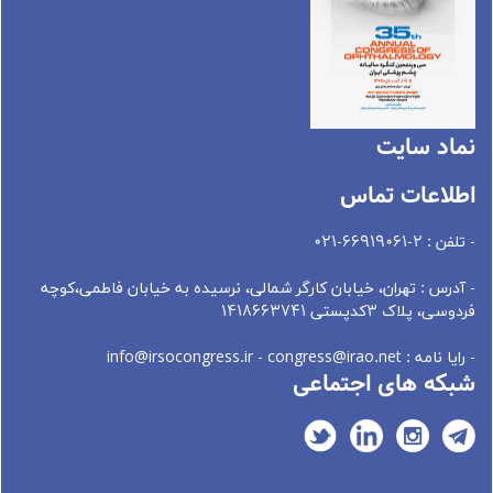
نماد سايت
اطلاعات تماس
- تلفن : 2-66919061-021
- آدرس : تهران، خيابان کارگر شمالی، نرسيده به خيابان فاطمی،کوچه
فردوسی، پلاک 3کدپستی 1418663741
- رایا نامه : info@irsocongress.ir - congress@irao.net
شبکه های اجتماعی