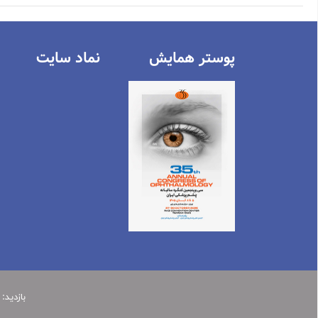
پوستر همایش
نماد سايت
بازدید: