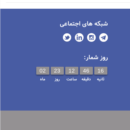
شبکه های اجتماعی
روز شمار:
02
23
12
46
16
ثانیه
دقیقه
ساعت
روز
ماه