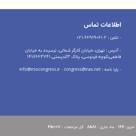
اطلاعات تماس
- تلفن : 2-66919061-021
- آدرس : تهران، خيابان کارگر شمالی، نرسيده به خيابان
فاطمی،کوچه فردوسی، پلاک 3کدپستی 1418663741
- رایا نامه : info@irsocongress.ir - congress@irao.net
 امروز:
126
ماه جاری :
8581
کل مراجعات :
350011