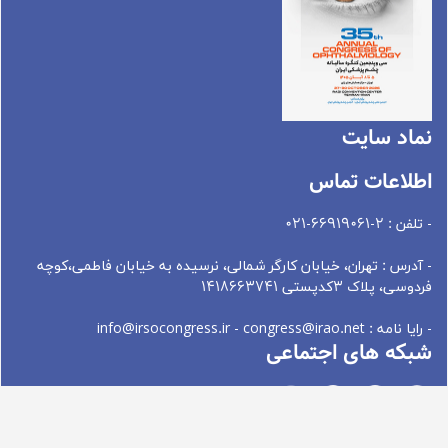
نماد سايت
اطلاعات تماس
- تلفن : 2-66919061-021
- آدرس : تهران، خيابان کارگر شمالی، نرسيده به خيابان فاطمی،کوچه
فردوسی، پلاک 3کدپستی 1418663741
- رایا نامه : info@irsocongress.ir - congress@irao.net
شبکه های اجتماعی