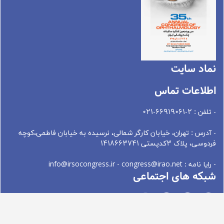
نماد سايت
اطلاعات تماس
- تلفن : 2-66919061-021
- آدرس : تهران، خيابان کارگر شمالی، نرسيده به خيابان فاطمی،کوچه
فردوسی، پلاک 3کدپستی 1418663741
- رایا نامه : info@irsocongress.ir - congress@irao.net
شبکه های اجتماعی