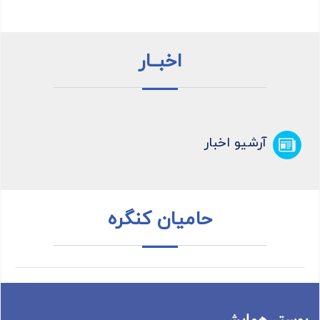
اخبــار
آرشیو اخبار
حامیان کنگره