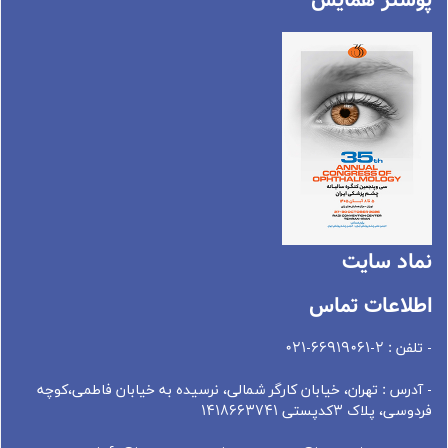
پوستر همایش
نماد سايت
اطلاعات تماس
- تلفن : 2-66919061-021
- آدرس : تهران، خيابان کارگر شمالی، نرسيده به خيابان فاطمی،کوچه
فردوسی، پلاک 3کدپستی 1418663741