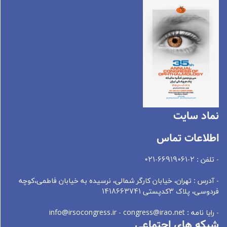
نماد سايت
اطلاعات تماس
- تلفن : 2-66919061-021
- آدرس : تهران، خيابان کارگر شمالی، نرسيده به خيابان فاطمی،کوچه
فردوسی، پلاک 3کدپستی 1418663741
- رایا نامه : info@irsocongress.ir - congress@irao.net
شبکه های اجتماعی