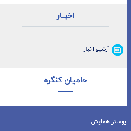
اخبــار
آرشیو اخبار
حامیان کنگره
پوستر همایش