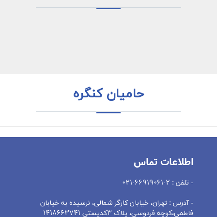
حامیان کنگره
اطلاعات تماس
- تلفن : 2-66919061-021
- آدرس : تهران، خيابان کارگر شمالی، نرسيده به خيابان
فاطمی،کوچه فردوسی، پلاک 3کدپستی 1418663741