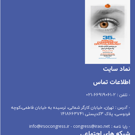
نماد سايت
اطلاعات تماس
- تلفن : 2-66919061-021
- آدرس : تهران، خيابان کارگر شمالی، نرسيده به خيابان فاطمی،کوچه
فردوسی، پلاک 3کدپستی 1418663741
- رایا نامه : info@irsocongress.ir - congress@irao.net
شبکه های اجتماعی