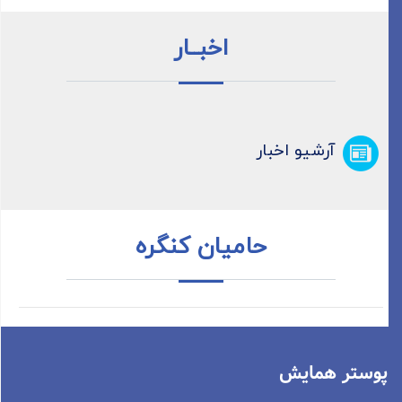
اخبــار
آرشیو اخبار
حامیان کنگره
پوستر همایش